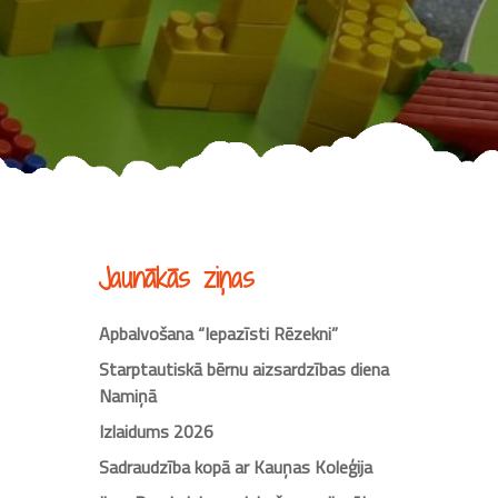
Jaunākās ziņas
Apbalvošana “Iepazīsti Rēzekni”
Starptautiskā bērnu aizsardzības diena
Namiņā
Izlaidums 2026
Sadraudzība kopā ar Kauņas Koleģija