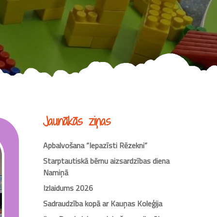
Jaunākās ziņas
Apbalvošana “Iepazīsti Rēzekni”
Starptautiskā bērnu aizsardzības diena
Namiņā
Izlaidums 2026
Sadraudzība kopā ar Kauņas Koleģija