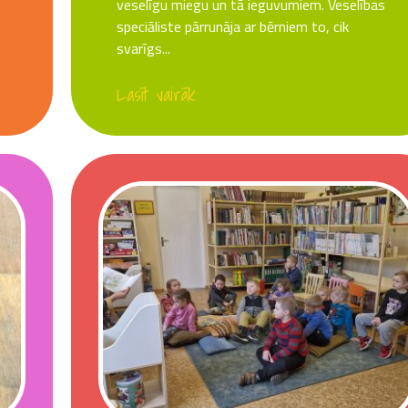
veselīgu miegu un tā ieguvumiem. Veselības
speciāliste pārrunāja ar bērniem to, cik
svarīgs...
Lasīt vairāk