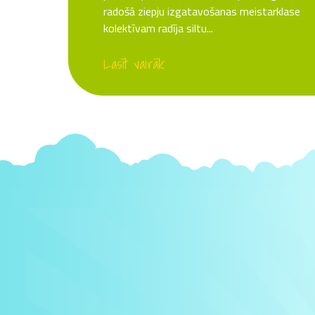
radošā ziepju izgatavošanas meistarklase
kolektīvam radīja siltu...
Lasīt vairāk