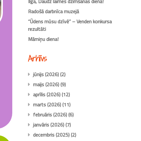
Ilga, Daudz laimes dzimšanas dienā!
Radošā darbnīca muzejā
“Ūdens mūsu dzīvē” – Venden konkursa
rezultāti
Māmiņu diena!
Arhīvs
jūnijs (2026)
(2)
maijs (2026)
(9)
aprīlis (2026)
(12)
marts (2026)
(11)
februāris (2026)
(6)
janvāris (2026)
(7)
decembris (2025)
(2)