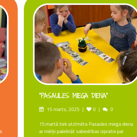
“PASAULES MIEGA DIENA”
s
Posted
Likes
Comments
15 marts, 2025
0
0
on
15.martā tiek atzīmēta Pasaules miega diena
as
ar mērķi palielināt sabiedrības izpratni par