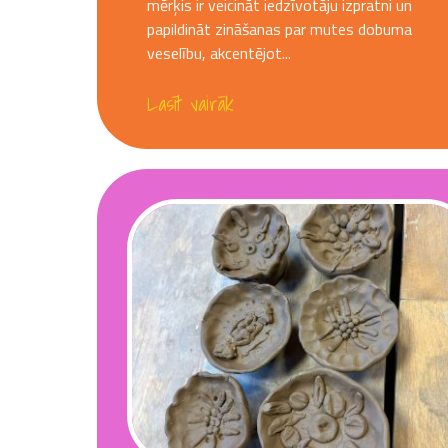
mērķis ir veicināt iedzīvotāju izpratni un
papildināt zināšanas par mutes dobuma
veselību, akcentējot...
Lasīt vairāk