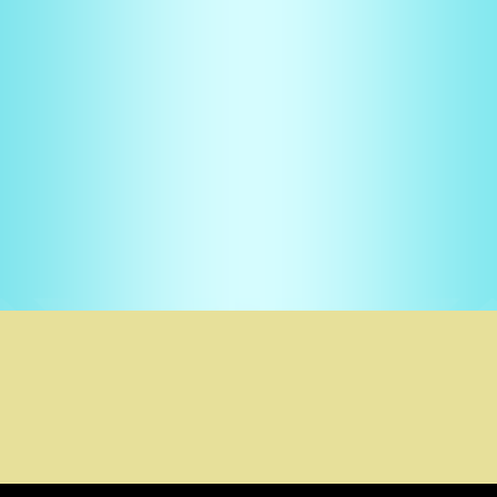
Copyright © 2026
Pirmsskolas pilsētas izglītības iestāde "Namiņš"
. |