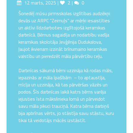
Posted
Likes
Comments
12 marts, 2025
2
0
on
Šonedēļ mūsu pirmsskolas izglītības audzēkņi
devās uz ARPC “Zeimuļs” ar mērķi iesaistīties
un aktīvi līdzdarboties izglītojošā keramikas
darbnīcā. Bērnus sagaidīja un nodarbību vadīja
keramikas skolotāja Jevģēnija Dudukalova,
ļaujot ikvienam izzināt brīnumaino keramikas
valstību un pieredzēt māla pārvērtību ceļu.
Darbnīcas sākumā bērni uzzināja kā rodas māls,
iepazinās ar māla īpašībām – to aptaustīja,
mīcīja un uzzināja, kā tas pārvēršas vāzēs un
podos. Šīs darbnīcas laikā katrs bērns varēja
iejusties īsta mākslinieka lomā un pārveidot
savu māla pikuci trauciņā. Katra bērna darbiņš
bija apbrīnas vērts, jo stāstīja savu stāstu, kuru
tikai tā veidotājs mācēs izstāstīt.