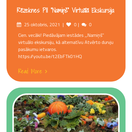
Rēzeknes PII “Namiņš” Virtuālā Ekskursija
Posted
Comments
25 oktobris, 2021
0
0
on
Cien. vecāki! Piedāvājam iestādes ,,Namiņš"
virtuālo ekskursiju, kā alternatīvu Atvērto durvju
pasākumu ietvaros.
https://youtu.be/t2EbFTk01HQ
Read More