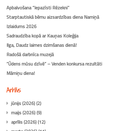
Apbalvošana “Iepazīsti Rēzekni”
Starptautiskā bērnu aizsardzības diena Namiņā
Izlaidums 2026
Sadraudzība kopā ar Kauņas Koleģija
Ilga, Daudz laimes dzimšanas dienā!
Radošā darbnīca muzejā
“Ūdens mūsu dzīvē” – Venden konkursa rezultāti
Māmiņu diena!
Arhīvs
jūnijs (2026)
(2)
maijs (2026)
(9)
aprīlis (2026)
(12)