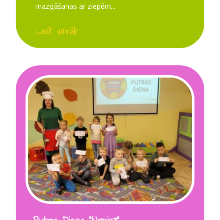
mazgāšanas ar ziepēm...
Lasīt vairāk