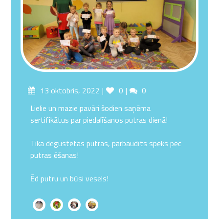
Posted
Likes
Comments
13 oktobris, 2022
0
0
on
Lielie un mazie pavāri šodien saņēma
sertifikātus par piedalīšanos putras dienā!
Tika degustētas putras, pārbaudīts spēks pēc
putras ēšanas!
Ēd putru un būsi vesels!