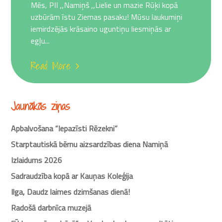
Mēs, PII ,,Namiņš ,,Lielie un mazie Rūķi kopā
uzbūrām īstu Ziemas pasaku! Mūsu laukumiņi
iemirdzējās krāsaino uguntiņu liesmiņās ar
egļu...
Read More
Jaunākās ziņas
Apbalvošana “Iepazīsti Rēzekni”
Starptautiskā bērnu aizsardzības diena Namiņā
Izlaidums 2026
Sadraudzība kopā ar Kauņas Koleģija
Ilga, Daudz laimes dzimšanas dienā!
Radošā darbnīca muzejā