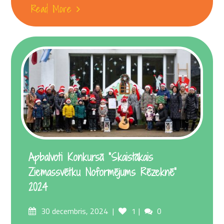
Read More
Apbalvoti Konkursā “Skaistākais
Ziemassvētku Noformējums Rēzeknē”
2024
Posted
Comments
30 decembris, 2024
1
0
on