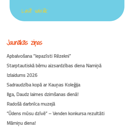
Lasīt vairāk
Jaunākās ziņas
Apbalvošana “Iepazīsti Rēzekni”
Starptautiskā bērnu aizsardzības diena Namiņā
Izlaidums 2026
Sadraudzība kopā ar Kauņas Koleģija
Ilga, Daudz laimes dzimšanas dienā!
Radošā darbnīca muzejā
“Ūdens mūsu dzīvē” – Venden konkursa rezultāti
Māmiņu diena!