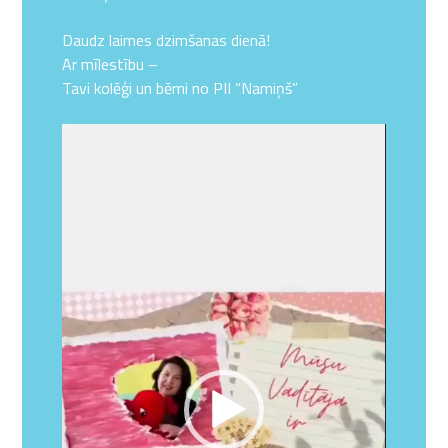
Daudz laimes dzimšanas dienā!
Ar mīlestību –
Tavi kolēģi un bērni no PII “Namiņš”
Video
atskaņotājs