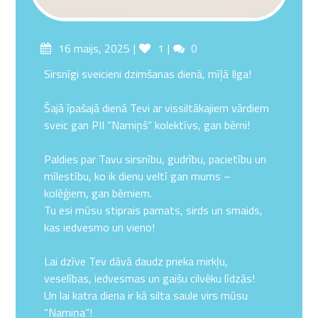
Posted
Likes
Comments
16 maijs, 2025
1
0
on
Sirsnīgi sveicieni dzimšanas dienā, mīļā Ilga!
Šajā īpašajā dienā Tevi ar vissiltākajiem vārdiem
sveic gan PII “Namiņš” kolektīvs, gan bērni!
Paldies par Tavu sirsnību, gudrību, pacietību un
mīlestību, ko ik dienu veltī gan mums –
kolēģiem, gan bērniem.
Tu esi mūsu stiprais pamats, sirds un smaids,
kas iedvesmo un vieno!
Lai dzīve Tev dāvā daudz prieka mirkļu,
veselības, iedvesmas un gaišu cilvēku līdzās!
Un lai katra diena ir kā silta saule virs mūsu
“Namiņa”!