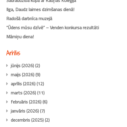
Sadraudzība kopā ar Kauņas Koleģija
Ilga, Daudz laimes dzimšanas dienā!
Radošā darbnīca muzejā
“Ūdens mūsu dzīvē” – Venden konkursa rezultāti
Māmiņu diena!
Arhīvs
jūnijs (2026)
(2)
maijs (2026)
(9)
aprīlis (2026)
(12)
marts (2026)
(11)
februāris (2026)
(6)
janvāris (2026)
(7)
decembris (2025)
(2)