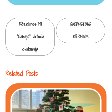
Continue
Rēzeknes PII
SACENSĪBAS
Reading
“Namiņš” virtuālā
BĒRNIEM
ekskursija
Related Posts