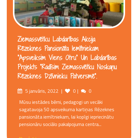
Ziemassvētku Labdarības Akcija
Rēzeknes Pansionāta Iemītniekam
“Apsveiksim Viens Otru” Un Labdarības
Projekts “Radīsim Ziemassvētku Noskaņu
Rēzeknes Dzīvnieku Patversmē”.
Posted
Comments
5 janvāris, 2022
0
0
on
Mūsu iestādes bērni, pedagogi un vecāki
sagatavoja 50 apsveikuma kartiņas Rēzeknes
pansionāta iemītniekam, lai kopīgi iepriecinātu
pensionāru sociālo pakalpojuma centra...