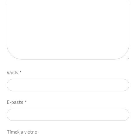
Vārds
*
E-pasts
*
Tīmekļa vietne