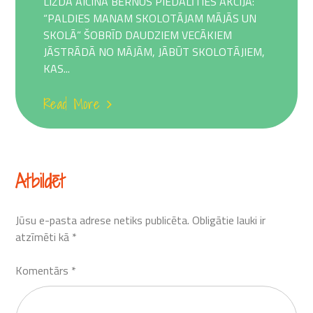
LIZDA AICINA BĒRNUS PIEDALĪTIES AKCIJĀ:
“PALDIES MANAM SKOLOTĀJAM MĀJĀS UN
SKOLĀ” ŠOBRĪD DAUDZIEM VECĀKIEM
JĀSTRĀDĀ NO MĀJĀM, JĀBŪT SKOLOTĀJIEM,
KAS...
Read More
Atbildēt
Jūsu e-pasta adrese netiks publicēta.
Obligātie lauki ir
atzīmēti kā
*
Komentārs
*