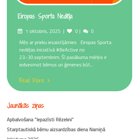
Eiropas Sporta Nedēļa
Posted
Comments
1 oktobris, 2025
0
0
on
Mēs ar prieku iesaistījāmies Eiropas Sporta
nedēļas iniciatīvā #BeActive no
23.-30.septembrim. Šī pasākuma mērķis ir
iedvesmot bērnus un ģimenes būt...
Read More
Jaunākās ziņas
Apbalvošana “Iepazīsti Rēzekni”
Starptautiskā bērnu aizsardzības diena Namiņā