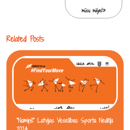
mūsu mājas!»
Related Posts
“Namiņš” Latvijas Veselības Sporta Nedēļa
2024