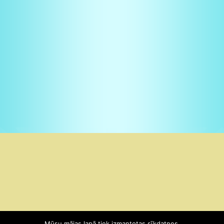
Copyright © 2026
Pirmsskolas pilsētas izglītības iestāde "Namiņš"
. |
Mūsu mājas lapā tiek izmantotas sīkdatnes.