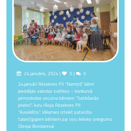
Posted
Likes
Comments
24 janvāris, 2024
0
0
on
24.janvārī Rēzeknes PII “Namiņš” bērni
piedalījās valodas svētkos – konkursā
pirmsskolas vecuma bērniem “Satikšanās
prieks!”, kuru rīkoja Rēzeknes PII
“Auseklītis”. Vēlamies izteikt pateicību
talantīgajiem bērniem par viņu lielisko sniegumu:
Olesjai Bondarevai