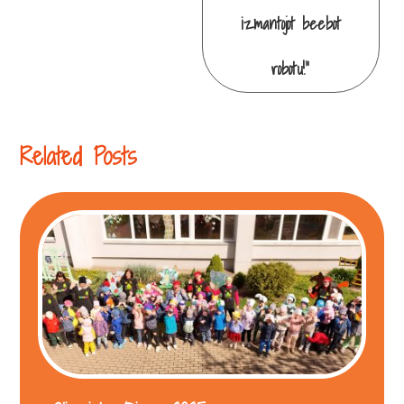
izmantojot beebot
robotu!”
Related Posts