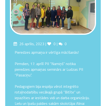
Posted
Likes
Comments
26 aprīlis, 2023
0
0
on
Pieredzes apmaiņa ir vērtīga mācīšanās!
Pirmdien, 17. aprīlī PII “Namiņš” notika
pieredzes apmaiņas seminārs ar Ludzas PII
“Pasaciņu”.
Pedagogiem bija iespēja vērot integrēto
rotaļnodarbību vecākajā grupā “Bitīte” un
iepazīties ar iestādes vidi un darba organizāciju.
Lielu un īpašu paldies sakām skolotājai Alinai