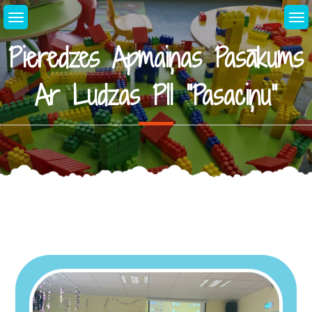
Skip
to
content
Pieredzes Apmaiņas Pasākums
Ar Ludzas PII “Pasaciņu”