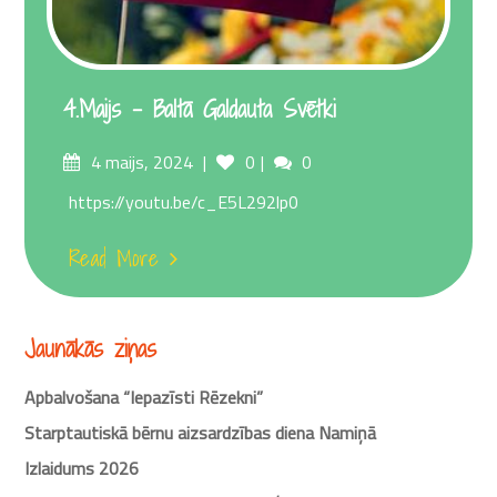
4.maijs – Baltā Galdauta Svētki
Posted
Comments
4 maijs, 2024
0
0
on
https://youtu.be/c_E5L292lp0
Read More
Jaunākās ziņas
Apbalvošana “Iepazīsti Rēzekni”
Starptautiskā bērnu aizsardzības diena Namiņā
Izlaidums 2026