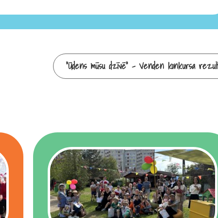
“Ūdens mūsu dzīvē” – Venden konkursa rezult