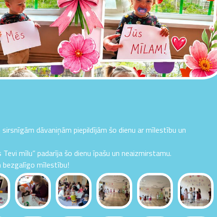
sirsnīgām dāvaniņām piepildījām šo dienu ar mīlestību un
 Tevi mīlu” padarīja šo dienu īpašu un neaizmirstamu.
 bezgalīgo mīlestību!