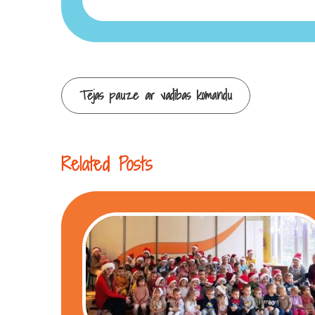
Continue
Tējas pauze ar vadības komandu
Reading
Related Posts