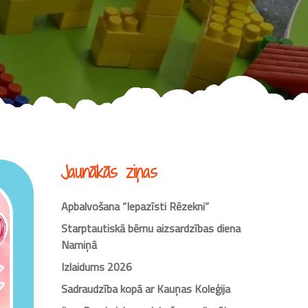
Jaunākās ziņas
Apbalvošana “Iepazīsti Rēzekni”
Starptautiskā bērnu aizsardzības diena
Namiņā
Izlaidums 2026
Sadraudzība kopā ar Kauņas Koleģija