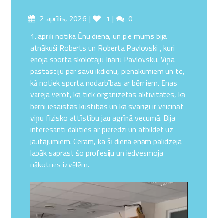
Posted
Likes
Comments
2 aprīlis, 2026
1
0
on
1. aprīlī notika Ēnu diena, un pie mums bija
atnākuši Roberts un Roberta Pavlovski , kuri
ēnoja sporta skolotāju Ināru Pavlovsku. Viņa
pastāstīju par savu ikdienu, pienākumiem un to,
kā notiek sporta nodarbības ar bērniem. Ēnas
varēja vērot, kā tiek organizētas aktivitātes, kā
bērni iesaistās kustībās un kā svarīgi ir veicināt
viņu fizisko attīstību jau agrīnā vecumā. Bija
interesanti dalīties ar pieredzi un atbildēt uz
jautājumiem. Ceram, ka šī diena ēnām palīdzēja
labāk saprast šo profesiju un iedvesmoja
nākotnes izvēlēm.
Video
atskaņotājs