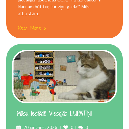
klaunam būt tur, kur viņu gaida!" Mēs
atbalstām...
Read More
Mūsu Iestādē Viesojās LUPATIŅI
Posted
Comments
20 janvāris, 2026
0
0