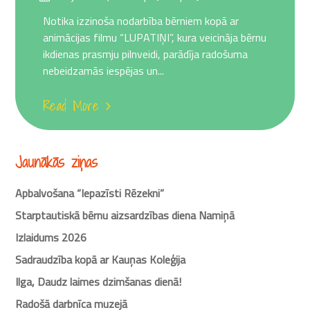
on
Notika izzinoša nodarbība bērniem kopā ar
animācijas filmu “LUPATIŅI”, kura veicināja bērnu
ikdienas prasmju pilnveidi, parādīja radošuma
nebeidzamās iespējas un...
Read More
Jaunākās ziņas
Apbalvošana “Iepazīsti Rēzekni”
Starptautiskā bērnu aizsardzības diena Namiņā
Izlaidums 2026
Sadraudzība kopā ar Kauņas Koleģija
Ilga, Daudz laimes dzimšanas dienā!
Radošā darbnīca muzejā