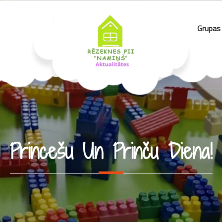
Grupas
Princešu Un Prinču Diena!