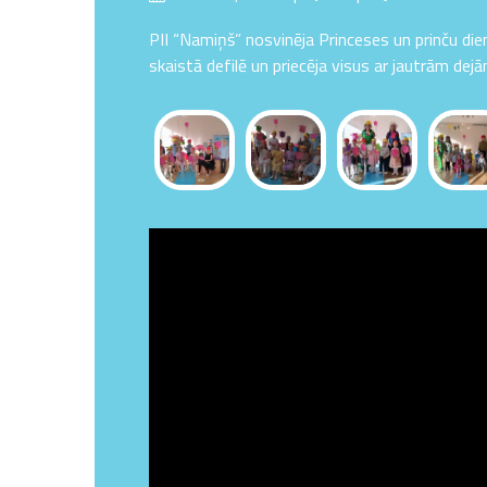
on
PII “Namiņš” nosvinēja Princeses un prinču dien
skaistā defilē un priecēja visus ar jautrām dejā