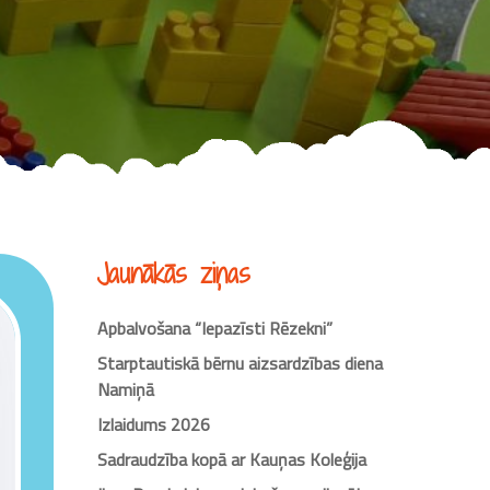
Jaunākās ziņas
Apbalvošana “Iepazīsti Rēzekni”
Starptautiskā bērnu aizsardzības diena
Namiņā
Izlaidums 2026
Sadraudzība kopā ar Kauņas Koleģija