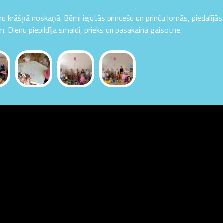
u krāšņā noskaņā. Bērni iejutās princešu un prinču lomās, piedalījās
m. Dienu piepildīja smaidi, prieks un pasakaina gaisotne.