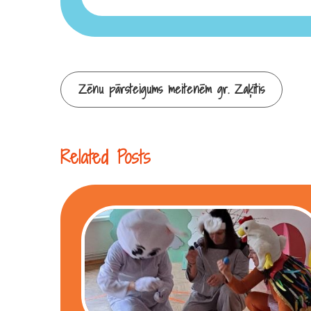
Continue
Zēnu pārsteigums meitenēm gr. Zaķītis
Reading
Related Posts