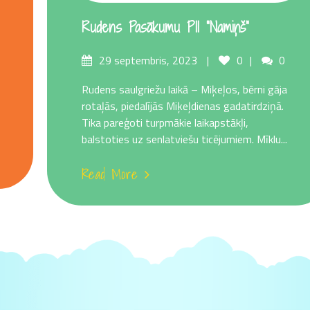
Rudens Pasākumu PII “Namiņš”
nts
Posted
Comme
29 septembris, 2023
0
0
on
Rudens saulgriežu laikā – Miķeļos, bērni gāja
rotaļās, piedalījās Miķeļdienas gadatirdziņā.
Tika pareģoti turpmākie laikapstākļi,
balstoties uz senlatviešu ticējumiem. Mīklu...
Read More