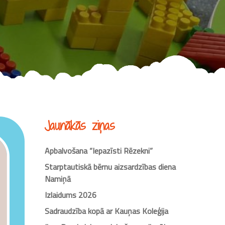
Jaunākās ziņas
Apbalvošana “Iepazīsti Rēzekni”
Starptautiskā bērnu aizsardzības diena
Namiņā
Izlaidums 2026
Sadraudzība kopā ar Kauņas Koleģija