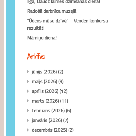
Ilga, Daudz laimes dzimšanas dienā!
Radošā darbnīca muzejā
“Ūdens mūsu dzīvē” – Venden konkursa
rezultāti
Māmiņu diena!
Arhīvs
jūnijs (2026)
(2)
maijs (2026)
(9)
aprīlis (2026)
(12)
marts (2026)
(11)
februāris (2026)
(6)
janvāris (2026)
(7)
decembris (2025)
(2)