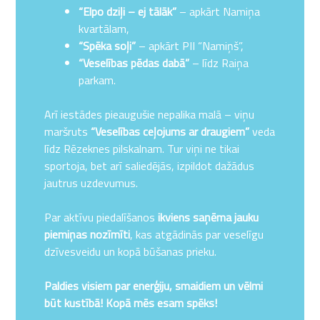
“Elpo dziļi – ej tālāk”
– apkārt Namiņa
kvartālam,
“Spēka soļi”
– apkārt PII “Namiņš”,
“Veselības pēdas dabā”
– līdz Raiņa
parkam.
Arī iestādes pieaugušie nepalika malā – viņu
maršruts
“Veselības ceļojums ar draugiem”
veda
līdz Rēzeknes pilskalnam. Tur viņi ne tikai
sportoja, bet arī saliedējās, izpildot dažādus
jautrus uzdevumus.
Par aktīvu piedalīšanos
ikviens saņēma jauku
piemiņas nozīmīti
, kas atgādinās par veselīgu
dzīvesveidu un kopā būšanas prieku.
Paldies visiem par enerģiju, smaidiem un vēlmi
būt kustībā! Kopā mēs esam spēks!