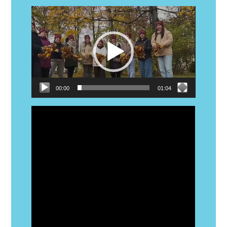
Video
atskaņotājs
00:00
01:04