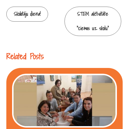
Continue
Skolotāju diena!
STEM aktivitāte
Reading
“ciemos uz skolu”
Related Posts