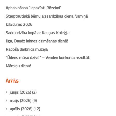
Apbalvošana “Iepazīsti Rēzekni”
Starptautiskā bērnu aizsardzības diena Namiņā
Izlaidums 2026
Sadraudzība kopā ar Kauņas Koleģija
Ilga, Daudz laimes dzimšanas dienā!
Radošā darbnīca muzejā
“Ūdens mūsu dzīvē” – Venden konkursa rezultāti
Māmiņu diena!
Arhīvs
jūnijs (2026)
(2)
maijs (2026)
(9)
aprīlis (2026)
(12)