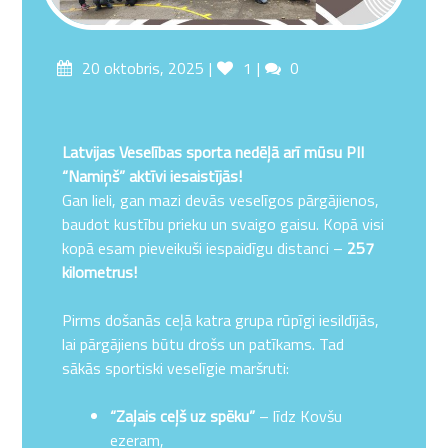
Posted
Likes
Comments
20 oktobris, 2025
1
0
on
Latvijas Veselības sporta nedēļā arī mūsu PII
“Namiņš” aktīvi iesaistījās!
Gan lieli, gan mazi devās veselīgos pārgājienos,
baudot kustību prieku un svaigo gaisu. Kopā visi
kopā esam pieveikuši iespaidīgu distanci –
257
kilometrus!
Pirms došanās ceļā katra grupa rūpīgi iesildījās,
lai pārgājiens būtu drošs un patīkams. Tad
sākās sportiski veselīgie maršruti:
“Zaļais ceļš uz spēku”
– līdz Kovšu
ezeram,