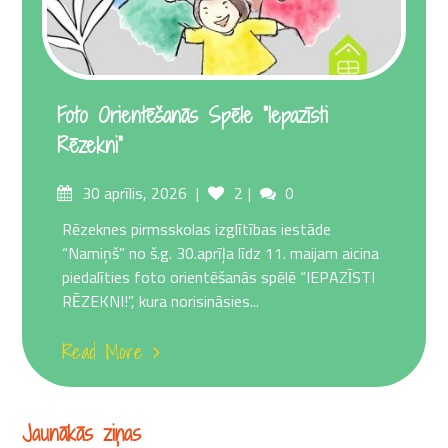
Foto Orientēšanās Spēle “Iepazīsti
Rēzekni”
Posted
Comments
30 aprīlis, 2026
2
0
on
Rēzeknes pirmsskolas izglītības iestāde
“Namiņš” no š.g. 30.aprīļa līdz 11. maijam aicina
piedalīties foto orientēšanās spēlē “IEPAZĪSTI
RĒZEKNI!”, kura norisināsies...
Read More
Jaunākās ziņas