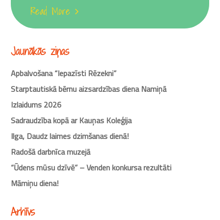
Read More
Jaunākās ziņas
Apbalvošana “Iepazīsti Rēzekni”
Starptautiskā bērnu aizsardzības diena Namiņā
Izlaidums 2026
Sadraudzība kopā ar Kauņas Koleģija
Ilga, Daudz laimes dzimšanas dienā!
Radošā darbnīca muzejā
“Ūdens mūsu dzīvē” – Venden konkursa rezultāti
Māmiņu diena!
Arhīvs