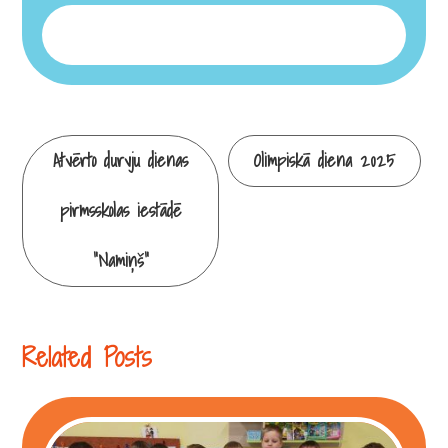
Continue
Atvērto durvju dienas
Olimpiskā diena 2025
Reading
pirmsskolas iestādē
“Namiņš”
Related Posts