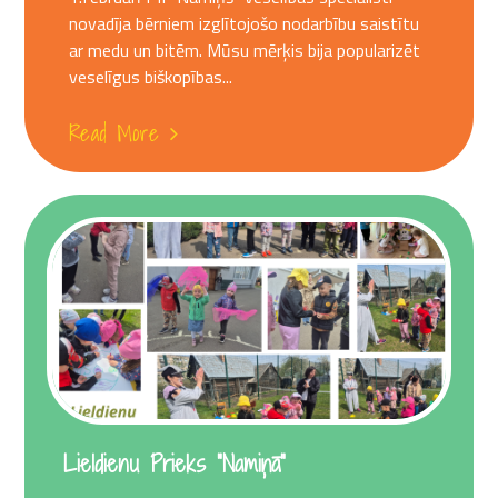
novadīja bērniem izglītojošo nodarbību saistītu
ar medu un bitēm. Mūsu mērķis bija popularizēt
veselīgus biškopības...
Read More
Lieldienu Prieks “Namiņā”