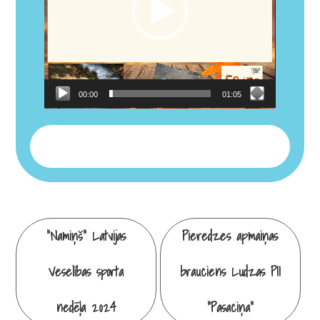
00:00
01:05
Continue
“Namiņš” Latvijas
Pieredzes apmaiņas
Reading
Veselības sporta
brauciens Ludzas PII
nedēļa 2024
“Pasaciņa”