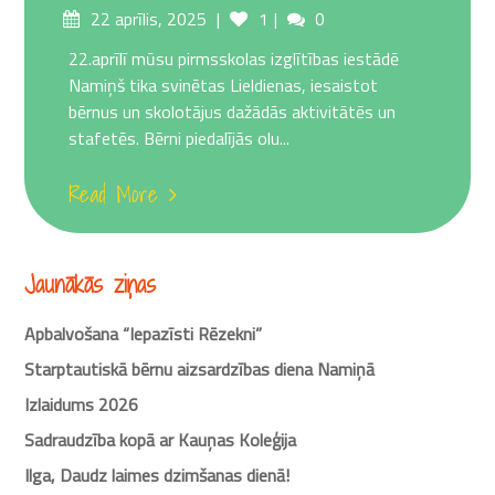
Posted
Comments
22 aprīlis, 2025
1
0
on
22.aprīlī mūsu pirmsskolas izglītības iestādē
Namiņš tika svinētas Lieldienas, iesaistot
bērnus un skolotājus dažādās aktivitātēs un
stafetēs. Bērni piedalījās olu...
Read More
Jaunākās ziņas
Apbalvošana “Iepazīsti Rēzekni”
Starptautiskā bērnu aizsardzības diena Namiņā
Izlaidums 2026
Sadraudzība kopā ar Kauņas Koleģija
Ilga, Daudz laimes dzimšanas dienā!