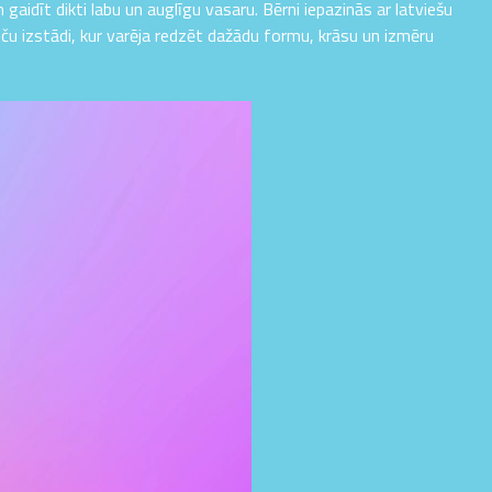
 gaidīt dikti labu un auglīgu vasaru. Bērni iepazinās ar latviešu
ču izstādi, kur varēja redzēt dažādu formu, krāsu un izmēru