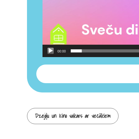
00:00
Continue
Dzejoļu un Kino vakars ar vecākiem
Reading