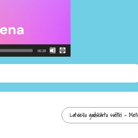
00:28
Latviešu gadskārtu svētki – Met