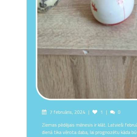
Posted
Likes
Comment
7 februāris, 2024
1
0
on
Ziemas pēdējais mēnesis ir klāt. Latvieši febru
dienā tika vērota daba, lai prognozētu kāda b