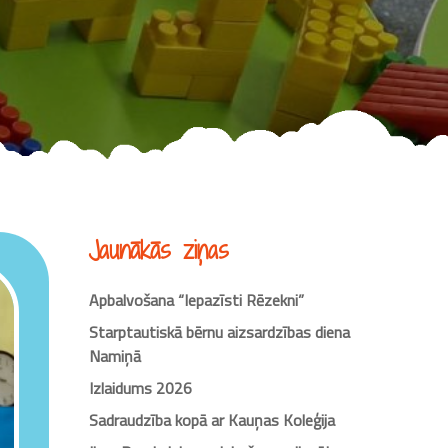
Jaunākās ziņas
Apbalvošana “Iepazīsti Rēzekni”
Starptautiskā bērnu aizsardzības diena
Namiņā
Izlaidums 2026
Sadraudzība kopā ar Kauņas Koleģija