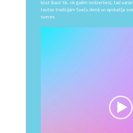
kūst (kaut tik, cik gailim nodzerties), tad varam
tautas tradīcijām Sveču dienā un apskatīja sve
sveces.
Video
atskaņotājs