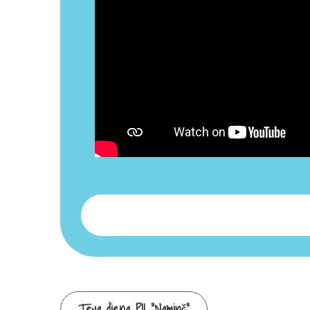
Tēva diena PII “Namiņš”