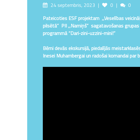
Posted
Likes
Comm
24 septembris, 2023
0
0
on
Pateicoties ESF projektam ,,Veselības veicin
pilsētā” PII ,,Namiņš” sagatavošanas grupas “B
programmā “Dari-zini-uzzini-mini!”
Bērni devās ekskursijā, piedalījās meistarklasē
Inesei Muhambergai un radošai komandai par