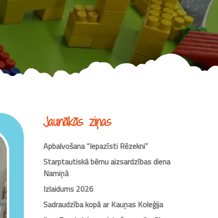
Jaunākās ziņas
Apbalvošana “Iepazīsti Rēzekni”
Starptautiskā bērnu aizsardzības diena
Namiņā
Izlaidums 2026
Sadraudzība kopā ar Kauņas Koleģija