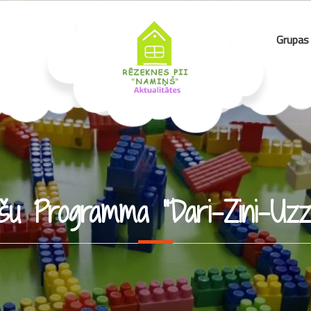
Grupas
āšu Programma “Dari-Zini-Uzzi