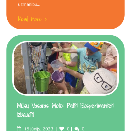
uzmanību...
Read More
Mūsu Vasaras Moto: Pētīt! Eksperimentēt!
Izbaudīt!
Posted
Comments
15 jūnijs, 2023
0
0