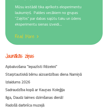
on
Mūsu iestādē tika aprīkots eksperimentu
laukumiņš. Paldies vecākiem no grupas
"Zaķītis" par dabas sajūtu taku un ūdens
eksperimentu sienas izveidi....
Read More
Jaunākās ziņas
Apbalvošana “Iepazīsti Rēzekni”
Starptautiskā bērnu aizsardzības diena Namiņā
Izlaidums 2026
Sadraudzība kopā ar Kauņas Koleģija
Ilga, Daudz laimes dzimšanas dienā!
Radošā darbnīca muzejā