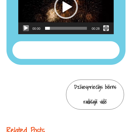
00:00
00:28
Continue
Dzīvespriecīgs bērns
Reading
radošajā vidē
Related Posts